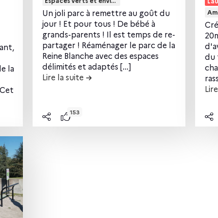
Espaces verts et environnement
La
r
i
Un joli parc à remettre au goût du
Am
e
r
jour ! Et pour tous ! De bébé à
Cré
l
e
grands-parents ! Il est temps de re-
20m
e
l
partager ! Réaménager le parc de la
d'a
ant,
c
e
Reine Blanche avec des espaces
du 
délimités et adaptés [...]
o
c
cha
e la
Lire la suite
de la contribution Un espace pour 
ras
n
o
Lire
 Cet
t
n
n Un nouveau parvis culturel sous la médiathèque
e
t
153
n
e
u
n
d
u
e
d
l
e
a
l
c
a
o
c
n
o