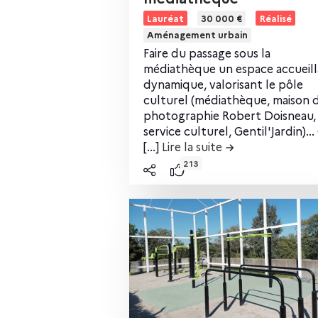
L
Lauréat
30 000 €
Réalisé
é
i
Aménagement urbain
r
Faire du passage sous la
r
e
médiathèque un espace accueill
l
dynamique, valorisant le pôle
o
e
culturel (médiathèque, maison d
c
photographie Robert Doisneau,
service culturel, Gentil'Jardin)...
o
[...]
Lire la suite
de la contributio
n
213
t
e
n
u
d
e
l
a
c