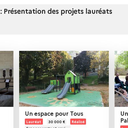
 Présentation des projets lauréats
Un espace pour Tous
Un kiosque dans le parc
L
Pa
Lauréat
30 000 €
Réalisé
i
L