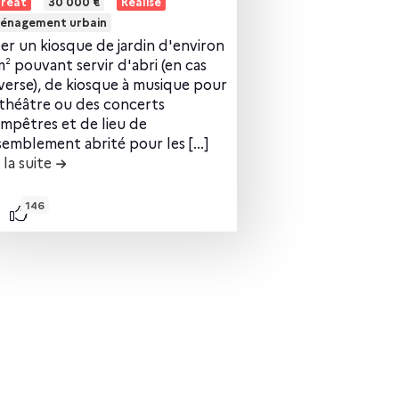
uréat
30 000 €
Réalisé
énagement urbain
er un kiosque de jardin d'environ
² pouvant servir d'abri (en cas
verse), de kiosque à musique pour
théâtre ou des concerts
mpêtres et de lieu de
Tous
semblement abrité pour les [...]
 la suite
de la contribution Un kiosque dans le parc Pablo P
146