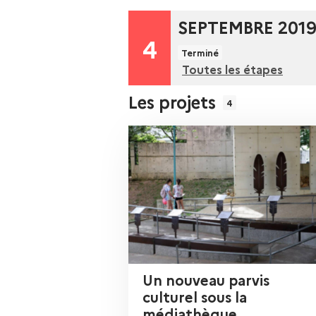
SEPTEMBRE 2019:
4
Terminé
É
Toutes les étapes
t
Les projets
4
a
p
e
n
u
Un nouveau parvis
culturel sous la
m
médiathèque